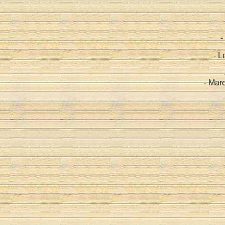
-
- L
- Mar